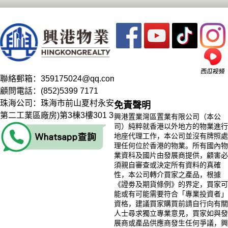
聯絡郵箱：
359175024@qq.com
顧問電話：
(852)5399 7171
珠海公司：珠海市前山夏村永安路三巷16號(夏村
免責聲明
第二工業區廠房)第3棟3樓301 303 304
興港置業灣區置業有限公司（本公
司）純粹就香港以外地方的物業進行
地座代理工作，本公司並沒有牌照處
理任何位於香港的物業。所有國內物
業資科及國片由發展商提供，顧害必
須親自審查或決定所有資料的真確
性，本公司轉介買家之產品，根據
《證劵及期貨條例》的界定，買家可
能或有可能需要符合「專業投資者」
資格，建議買家購買前請自行向有關
人士尋求獨立專業意見，買家如與發
展商或產品供應商發生任何爭議，興