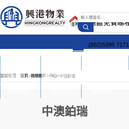
(852)5399 7171
網站首頁
大灣區樓盤
買賣及網簽查詢
▼
▼
當前位置：
首頁
>
視頻影片
>
中山
>
中澳鉑瑞
興港影片
睇樓圖及市場資訊
▼
管家服務
關於我們
聯絡我們
▼
中澳鉑瑞